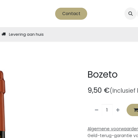
ver ons
nieuws - blog
Contact
Levering aan huis
Bozeto
9,50
€
(Inclusief
Algemene voorwaarde
Geld-terug-garantie v