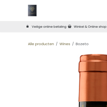
Overslaan naar inhoud
Home
Land
Shop
Wijn Bar
O
Veilige online betaling
Winkel & Online shop
Alle producten
Wines
Bozeto